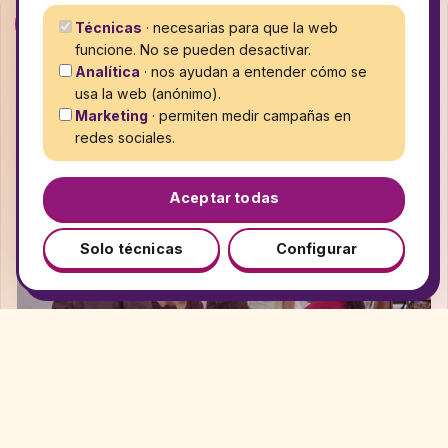
02
Técnicas
· necesarias para que la web
funcione. No se pueden desactivar.
Derechos y liderazgo
Analítica
· nos ayudan a entender cómo se
Las jóvenes reflexionan sobre sus derechos y practican
usa la web (anónimo).
valores feministas. También trabajamos con las familias
Marketing
· permiten medir campañas en
para construir entornos familiares basados en el respeto.
redes sociales.
Aceptar todas
Solo técnicas
Configurar