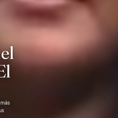
el
El
 más
us